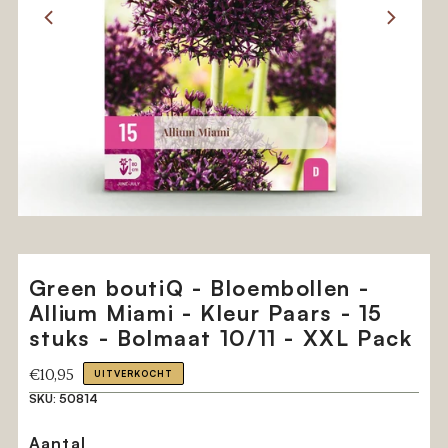
Green boutiQ - Bloembollen -
Allium Miami - Kleur Paars - 15
stuks - Bolmaat 10/11 - XXL Pack
Reguliere
€10,95
UITVERKOCHT
prijs
SKU:
50814
Aantal