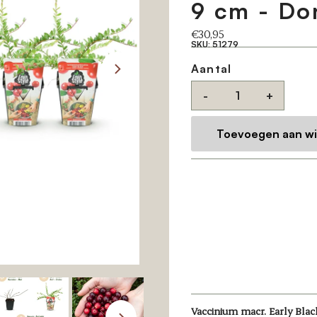
9 cm - Do
Reguliere
€30,95
SKU:
51279
prijs
Aantal
-
+
Vaccinium macr. Early Blac