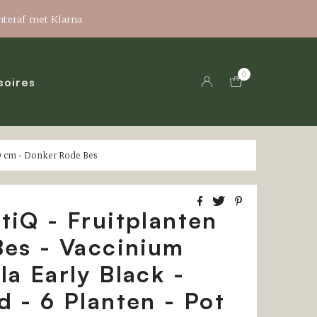
hteraf met Klarna
0
soires
 9 cm - Donker Rode Bes
tiQ - Fruitplanten
Bes - Vaccinium
a Early Black -
 - 6 Planten - Pot