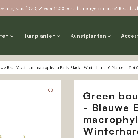
levering vanaf €50,-
Voor 14:00 besteld, morgen in huis
Betaal ac
nten
Tuinplanten
Kunstplanten
Acces
auwe Bes - Vaccinium macrophylla Early Black - Winterhard - 6 Planten - Pot
Green bou
- Blauwe 
macrophyll
Winterhard