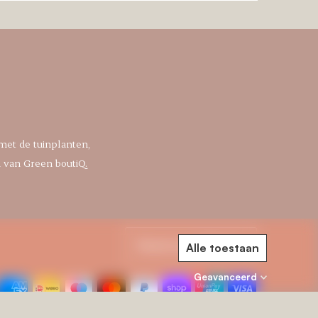
 met de tuinplanten,
 van Green boutiQ.
Valuta
Nederland (EUR €)
Alle toestaan
Geavanceerd