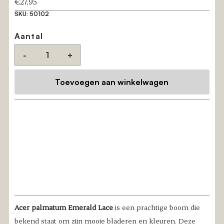
Reguliere
€27,95
prijs
SKU:
50102
Aantal
-
+
Acer palmatum Emerald Lace
is een prachtige boom die
bekend staat om zijn mooie bladeren en kleuren. Deze