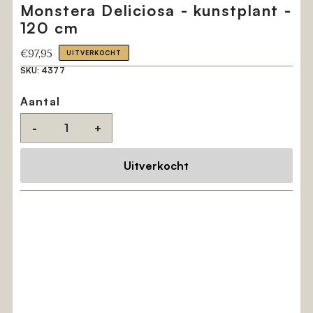
Monstera Deliciosa - kunstplant -
120 cm
Reguliere
€97,95
UITVERKOCHT
prijs
SKU:
4377
Aantal
-
+