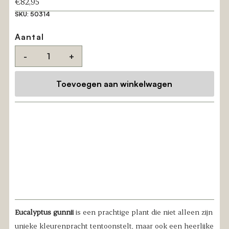
Reguliere
€82,95
prijs
SKU:
50314
Aantal
-
+
Eucalyptus gunnii
is een prachtige plant die niet alleen zijn
unieke kleurenpracht tentoonstelt, maar ook een heerlijke